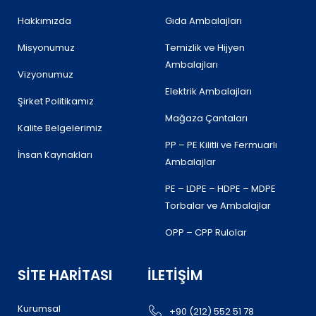
o
r
r
i
k
a
n
Hakkımızda
Gıda Ambalajları
m
Misyonumuz
Temizlik ve Hijyen
Ambalajları
Vizyonumuz
Elektrik Ambalajları
Şirket Politikamız
Mağaza Çantaları
Kalite Belgelerimiz
PP – PE Kilitli ve Fermuarlı
İnsan Kaynakları
Ambalajlar
PE – LDPE – HDPE – MDPE
Torbalar ve Ambalajlar
OPP – CPP Rulolar
SITE HARITASI
İLETIŞIM
Kurumsal
+90 (212) 552 51 78