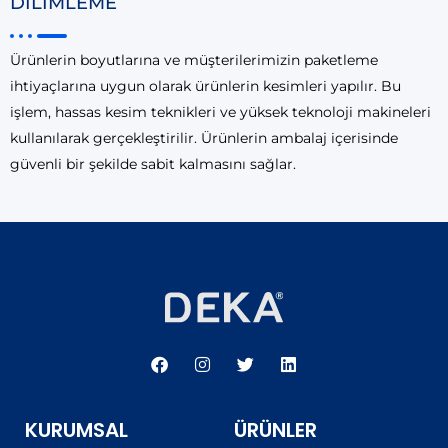
DİLİMLEME
Ürünlerin boyutlarına ve müşterilerimizin paketleme
ihtiyaçlarına uygun olarak ürünlerin kesimleri yapılır. Bu
işlem, hassas kesim teknikleri ve yüksek teknoloji makineleri
kullanılarak gerçekleştirilir. Ürünlerin ambalaj içerisinde
güvenli bir şekilde sabit kalmasını sağlar.
F
I
T
L
a
n
w
i
c
s
i
n
e
t
t
k
b
a
t
e
KURUMSAL
ÜRÜNLER
o
g
e
d