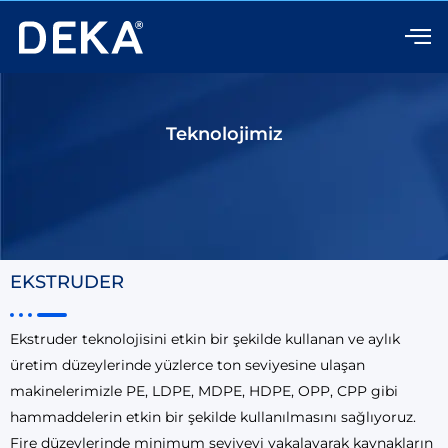
İçeriğe
atla
Teknolojimiz
EKSTRUDER
Ekstruder teknolojisini etkin bir şekilde kullanan ve aylık
üretim düzeylerinde yüzlerce ton seviyesine ulaşan
makinelerimizle PE, LDPE, MDPE, HDPE, OPP, CPP gibi
hammaddelerin etkin bir şekilde kullanılmasını sağlıyoruz.
Fire düzeylerinde minimum seviyeyi yakalayarak kaynakların