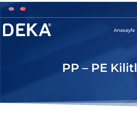
İçeriğe
atla
Anasayfa
PP – PE Kilit