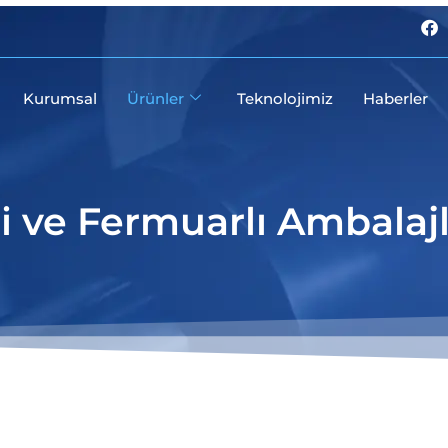
F
a
c
e
b
Kurumsal
Ürünler
Teknolojimiz
Haberler
o
o
k
li ve Fermuarlı Ambalaj