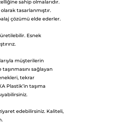
lliğine sahip olmalarıdır.
olarak tasarlanmıştır.
mbalaj çözümü elde ederler.
retilebilir. Esnek
tırırız.
larıyla müşterilerin
de taşınmasını sağlayan
enekleri, tekrar
KA Plastik’in taşıma
yabilirsiniz.
iyaret edebilirsiniz. Kaliteli,
n.