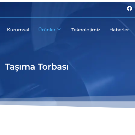
F
a
c
e
b
Kurumsal
Ürünler
Teknolojimiz
Haberler
o
o
k
Taşıma Torbası