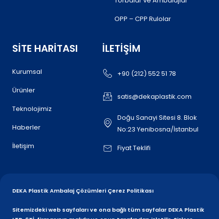
Torbalar ve Ambalajlar
OPP – CPP Rulolar
SITE HARITASI
İLETIŞIM
Kurumsal
+90 (212) 552 51 78
Ürünler
satis@dekaplastik.com
Teknolojimiz
Doğu Sanayi Sitesi 8. Blok
Haberler
No:23 Yenibosna/İstanbul
İletişim
Fiyat Teklifi
DEKA Plastik Ambalaj Çözümleri Çerez Politikası
Sitemizdeki web sayfaları ve ona bağlı tüm sayfalar DEKA Plastik