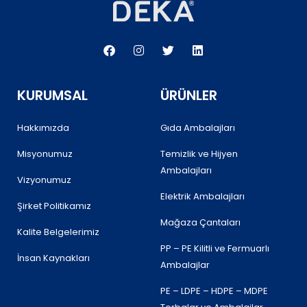
F
I
T
L
a
n
w
i
c
s
i
n
e
t
t
k
b
a
t
e
KURUMSAL
ÜRÜNLER
o
g
e
d
o
r
r
i
k
a
n
Hakkımızda
Gıda Ambalajları
m
Misyonumuz
Temizlik ve Hijyen
Ambalajları
Vizyonumuz
Elektrik Ambalajları
Şirket Politikamız
Mağaza Çantaları
Kalite Belgelerimiz
PP – PE Kilitli ve Fermuarlı
İnsan Kaynakları
Ambalajlar
PE – LDPE – HDPE – MDPE