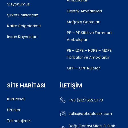
Ambalajları
Vizyonumuz
Elektrik Ambalajları
Şirket Politikamız
Mağaza Çantaları
Kalite Belgelerimiz
PP – PE Kilitli ve Fermuarlı
İnsan Kaynakları
Ambalajlar
PE – LDPE – HDPE – MDPE
Torbalar ve Ambalajlar
OPP – CPP Rulolar
SITE HARITASI
İLETIŞIM
Kurumsal
+90 (212) 552 51 78
Ürünler
satis@dekaplastik.com
Teknolojimiz
Doğu Sanayi Sitesi 8. Blok