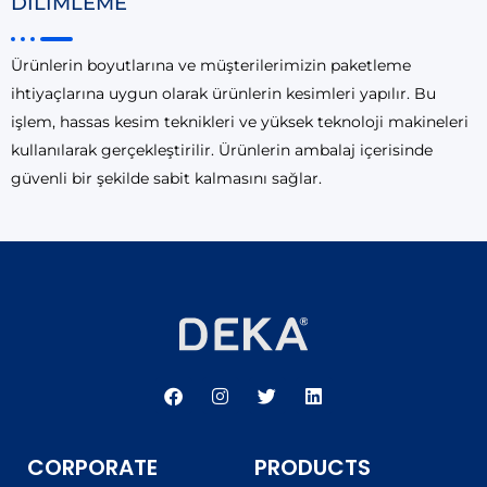
DİLİMLEME
Ürünlerin boyutlarına ve müşterilerimizin paketleme
ihtiyaçlarına uygun olarak ürünlerin kesimleri yapılır. Bu
işlem, hassas kesim teknikleri ve yüksek teknoloji makineleri
kullanılarak gerçekleştirilir. Ürünlerin ambalaj içerisinde
güvenli bir şekilde sabit kalmasını sağlar.
F
I
T
L
a
n
w
i
c
s
i
n
e
t
t
k
b
a
t
e
CORPORATE
PRODUCTS
o
g
e
d