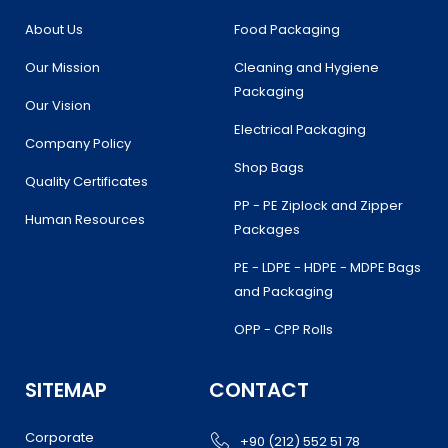
o
r
r
i
k
a
n
About Us
Food Packaging
m
Our Mission
Cleaning and Hygiene
Packaging
Our Vision
Electrical Packaging
Company Policy
Shop Bags
Quality Certificates
PP - PE Ziplock and Zipper
Human Resources
Packages
PE - LDPE - HDPE - MDPE Bags
and Packaging
OPP - CPP Rolls
SITEMAP
CONTACT
Corporate
+90 (212) 552 51 78