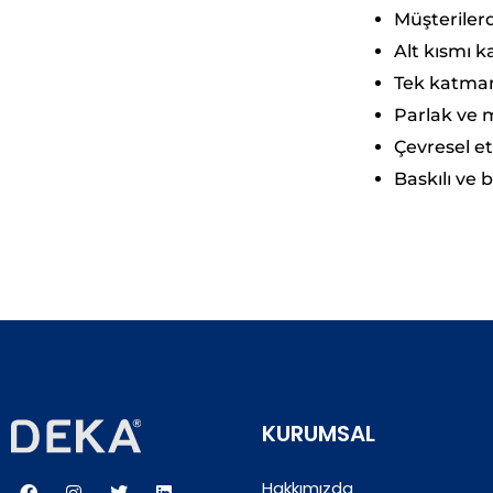
Müşterilerd
Alt kısmı k
Tek katman
Parlak ve m
Çevresel e
Baskılı ve b
KURUMSAL
F
I
T
L
Hakkımızda