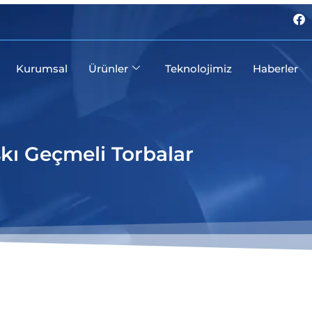
F
a
c
e
b
Kurumsal
Ürünler
Teknolojimiz
Haberler
o
o
k
kı Geçmeli Torbalar