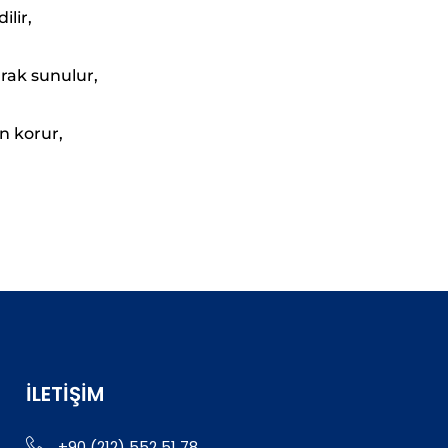
ilir,
rak sunulur,
n korur,
İLETIŞIM
+90 (212) 552 51 78