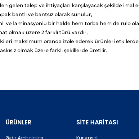
en gelen talep ve ihtiyaçları karşılayacak şekilde imal ed
apak bantlı ve bantsız olarak sunulur,
lı ve laminasyonlu bir halde hem torba hem de rulo ola
at olmak üzere 2 farklı türü vardır,
tkileri maksimum oranda izole ederek ürünleri etkilerde
askısız olmak üzere farklı şekillerde üretilir.
ÜRÜNLER
SITE HARITASI
Gıda Ambalajları
Kurumsal