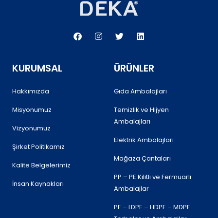
F
I
T
L
a
n
w
i
c
s
i
n
e
t
t
k
b
a
t
e
KURUMSAL
ÜRÜNLER
o
g
e
d
o
r
r
i
k
a
n
Hakkımızda
Gıda Ambalajları
m
Misyonumuz
Temizlik ve Hijyen
Ambalajları
Vizyonumuz
Elektrik Ambalajları
Şirket Politikamız
Mağaza Çantaları
Kalite Belgelerimiz
PP – PE Kilitli ve Fermuarlı
İnsan Kaynakları
Ambalajlar
PE – LDPE – HDPE – MDPE