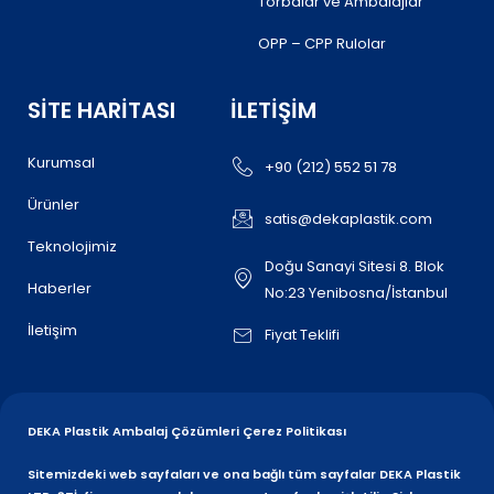
Torbalar ve Ambalajlar
OPP – CPP Rulolar
SITE HARITASI
İLETIŞIM
Kurumsal
+90 (212) 552 51 78
Ürünler
satis@dekaplastik.com
Teknolojimiz
Doğu Sanayi Sitesi 8. Blok
Haberler
No:23 Yenibosna/İstanbul
İletişim
Fiyat Teklifi
DEKA Plastik Ambalaj Çözümleri Çerez Politikası
Sitemizdeki web sayfaları ve ona bağlı tüm sayfalar DEKA Plastik