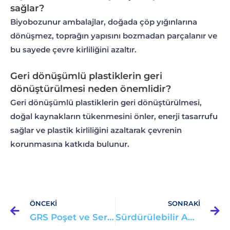
sağlar?
Biyobozunur ambalajlar, doğada çöp yığınlarına
dönüşmez, toprağın yapısını bozmadan parçalanır ve
bu sayede çevre kirliliğini azaltır.
Geri dönüşümlü plastiklerin geri
dönüştürülmesi neden önemlidir?
Geri dönüşümlü plastiklerin geri dönüştürülmesi,
doğal kaynakların tükenmesini önler, enerji tasarrufu
sağlar ve plastik kirliliğini azaltarak çevrenin
korunmasına katkıda bulunur.
Prev
S
ÖNCEKİ
SONRAKI
GRS Poşet ve Sertifikası: Sürdürülebilir Geleceğin Temeli
Sürdürülebilir Ambalajlar ve Ormanların Korunması: Çevre Dostu Alternatifler