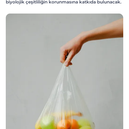
biyolojik çeşitliliğin korunmasına katkıda bulunacak.